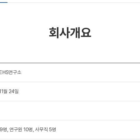
회사개요
국EHS연구소
11월 24일
9명, 연구원 10명, 사무직 5명