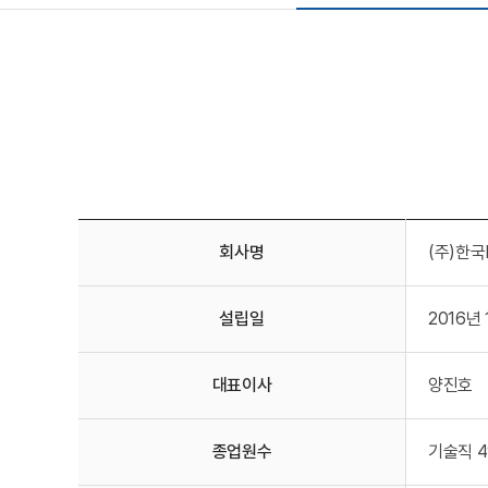
회사명
(주)한
설립일
2016년 
대표이사
양진호
종업원수
기술직 4