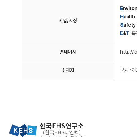
E
nviro
H
ealth
사업/시장
S
afety
E
&
T
(흡
홈페이지
http://k
소재지
본사 : 